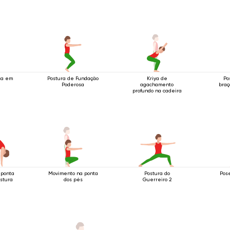
ca em
Postura de Fundação
Kriya de
Po
Poderosa
agachamento
braç
profundo na cadeira
 ponta
Movimento na ponta
Postura do
Pose
stura
dos pés
Guerreiro 2
a