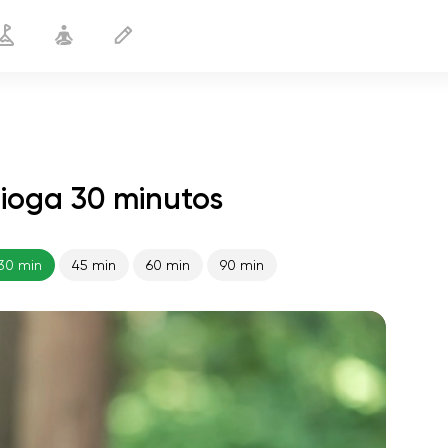
 ioga 30 minutos
Joelhos saudáveis
30 min
30 min
45 min
60 min
90 min
o voo da alma
01:44
paz interior
01:27