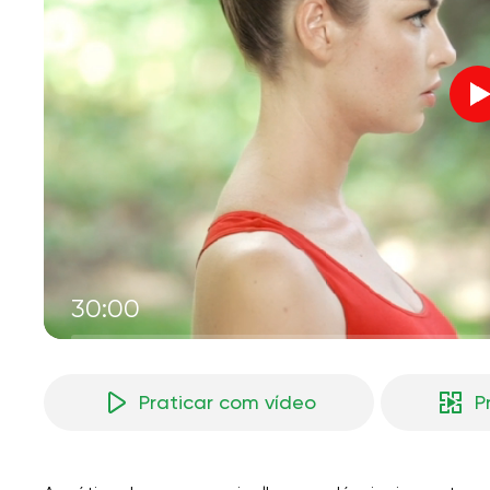
V
M
30:00
Praticar com vídeo
P