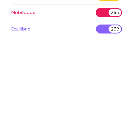
Mobilidade
245
Equilíbrio
239