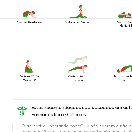
Pose da Guirlanda
Postura do Pombo 1
Postura Sá
Marichi 1
Postura Sábia
Movimento de
Postura da 
Marichi 2
prancha
Ponte
Estas recomendações são baseadas em estud
Farmacêutica e Ciências.
O aplicativo Unagrande YogaClub não contém e não p
de saúde são destinadas à conscientização geral e não