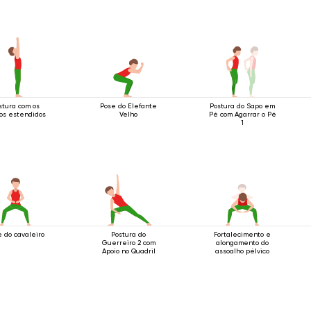
stura com os
Pose do Elefante
Postura do Sapo em
os estendidos
Velho
Pé com Agarrar o Pé
1
 do cavaleiro
Postura do
Fortalecimento e
Guerreiro 2 com
alongamento do
Apoio no Quadril
assoalho pélvico