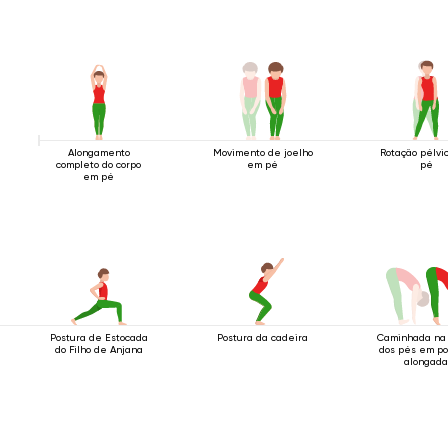
Alongamento
Movimento de joelho
Rotação pélvi
completo do corpo
em pé
pé
em pé
Postura de Estocada
Postura da cadeira
Caminhada na
do Filho de Anjana
dos pés em po
alongad