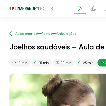
Aulas prontas
Pernas
Articulações
Joelhos saudáveis — Aula de
10 min
15 min
20 min
25 min