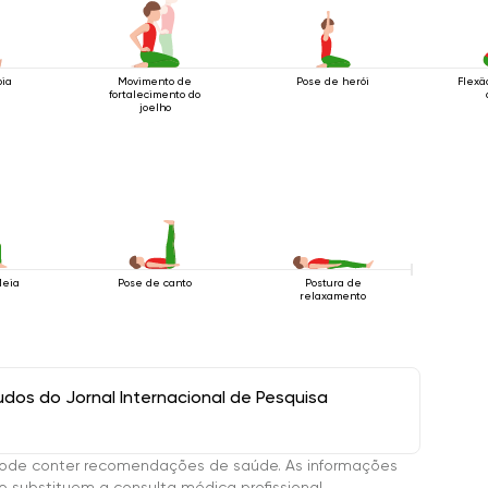
bia
Movimento de
Pose de herói
Flexã
fortalecimento do
joelho
Meia
Pose de canto
Postura de
relaxamento
os do Jornal Internacional de Pesquisa
ode conter recomendações de saúde. As informações
 substituem a consulta médica profissional.