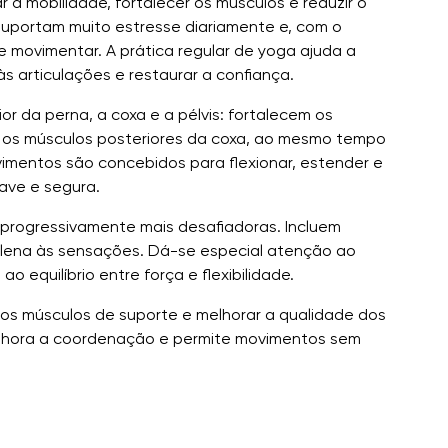
ar a mobilidade, fortalecer os músculos e reduzir o
 suportam muito estresse diariamente e, com o
 se movimentar. A prática regular de yoga ajuda a
s articulações e restaurar a confiança.
or da perna, a coxa e a pélvis: fortalecem os
s e os músculos posteriores da coxa, ao mesmo tempo
imentos são concebidos para flexionar, estender e
uave e segura.
e progressivamente mais desafiadoras. Incluem
 plena às sensações. Dá-se especial atenção ao
 equilíbrio entre força e flexibilidade.
ar os músculos de suporte e melhorar a qualidade dos
melhora a coordenação e permite movimentos sem