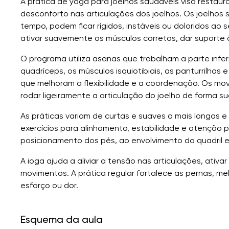
A prática de yoga para joelhos saudáveis ​​visa restaur
desconforto nas articulações dos joelhos. Os joelhos
tempo, podem ficar rígidos, instáveis ​​ou doloridos ao
ativar suavemente os músculos corretos, dar suporte à
O programa utiliza asanas que trabalham a parte inferi
quadríceps, os músculos isquiotibiais, as panturrilha
que melhoram a flexibilidade e a coordenação. Os mov
rodar ligeiramente a articulação do joelho de forma s
As práticas variam de curtas e suaves a mais longas 
exercícios para alinhamento, estabilidade e atenção
posicionamento dos pés, ao envolvimento do quadril e ao
A ioga ajuda a aliviar a tensão nas articulações, ativ
movimentos. A prática regular fortalece as pernas, 
esforço ou dor.
Esquema da aula