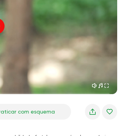
sonhos matinais
01:34
oz do instrutor
frescor da floresta
05:00
úsica
chuva de verão
02:00
silêncio da montanha
02:00
brisa do mar
02:00
a voz do vento
02:00
floresta da primavera
02:00
raticar com esquema