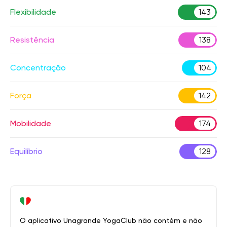
Flexibilidade
143
Resistência
138
Concentração
104
Força
142
Mobilidade
174
Equilíbrio
128
O aplicativo Unagrande YogaClub não contém e não