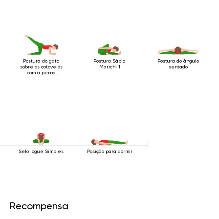
Postura do gato
Postura Sábia
Postura do ângulo
sobre os cotovelos
Marichi 1
sentado
com a perna
levantada para trás
Selo Iogue Simples
Posição para dormir
Recompensa