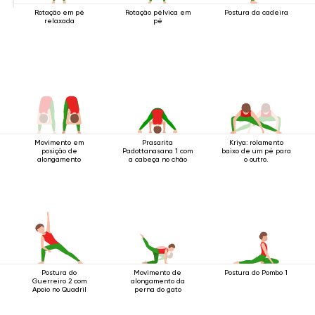
Rotação em pé
Rotação pélvica em
Postura da cadeira
relaxada
pé
Movimento em
Prasarita
Kriya: rolamento
posição de
Padottanasana 1 com
baixo de um pé para
alongamento
a cabeça no chão
o outro.
Postura do
Movimento de
Postura do Pombo 1
Guerreiro 2 com
alongamento da
Apoio no Quadril
perna do gato