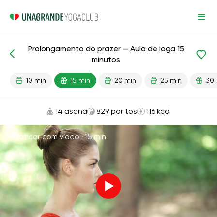
Prolongamento do prazer — Aula de ioga 15
Aulas prontas
Sexo
Energia
minutos
10 min
15 min
20 min
25 min
30 
14 asana
829 pontos
116 kcal
Praticar com vídeo ·
15 min