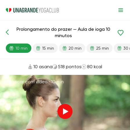
Prolongamento do prazer — Aula de ioga 10
Aulas prontas
Sexo
Energia
minutos
10 min
15 min
20 min
25 min
30 
10 asana
518 pontos
80 kcal
Praticar com vídeo ·
10 min