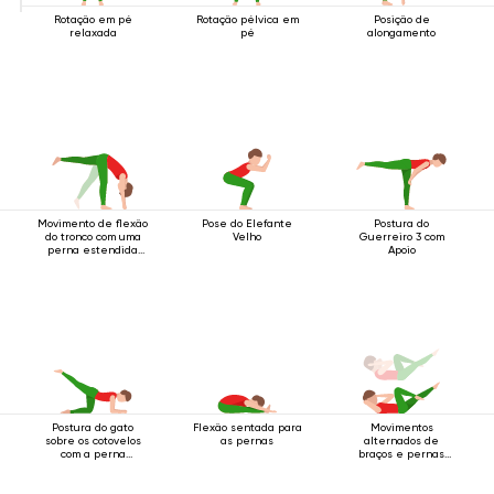
Rotação em pé
Rotação pélvica em
Posição de
relaxada
pé
alongamento
Movimento de flexão
Pose do Elefante
Postura do
do tronco com uma
Velho
Guerreiro 3 com
perna estendida
Apoio
para cima.
Postura do gato
Flexão sentada para
Movimentos
sobre os cotovelos
as pernas
alternados de
com a perna
braços e pernas
levantada para trás
enquanto deitado
de costas