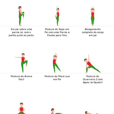
Em pé sobre uma
Postura do Sapo em
Alongamento
perna só, com o
Pé com uma Perna e
completo do corpo
joelho junto ao peito.
Flexão para Trás
em pé
Postura da Árvore
Postura da Meia Lua
Postura do
Fácil
em Pé
Guerreiro 2 com
Apoio no Quadril