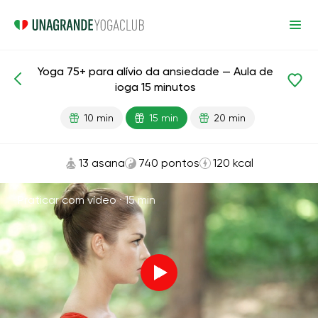
Yoga 75+ para alívio da ansiedade — Aula de
Aulas prontas
Idade
ioga 15 minutos
10 min
15 min
20 min
13 asana
740 pontos
120 kcal
Praticar com vídeo ·
15 min