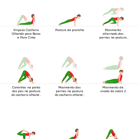
Vinyasa Cachorro
Postura da prancha
Movimento
Olhando para Baixo
alternado das
e Para Cima
pernas na postura
do bastão de quatro
apoios
Caminhar na ponta
Movimento das
Movimento de
dos pés na postura
pernas na postura
virada da cobra 2
do cachorro olhando
do cachorro olhando
para baixo.
para baixo