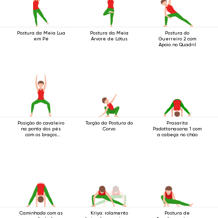
Postura da Meia Lua
Postura da Meia
Postura do
em Pé
Árvore de Lótus
Guerreiro 2 com
Apoio no Quadril
Posição do cavaleiro
Torção da Postura do
Prasarita
na ponta dos pés
Corvo
Padottanasana 1 com
com os braços
a cabeça no chão
estendidos acima da
cabeça
Caminhada com as
Kriya: rolamento
Postura de