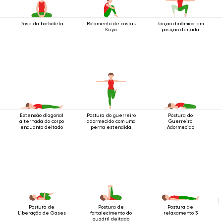
Pose da borboleta
Rolamento de costas
Torção dinâmica em
Kriya
posição deitada
Extensão diagonal
Postura do guerreiro
Postura do
alternada do corpo
adormecido com uma
Guerreiro
enquanto deitado
perna estendida
Adormecido
Postura de
Postura de
Postura de
Liberação de Gases
fortalecimento do
relaxamento 3
quadril deitado