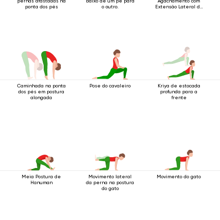
pernas afastadas na
baixo de um pé para
Agachamento com
ponta dos pés
o outro.
Extensão Lateral da
Perna
Caminhada na ponta
Pose do cavaleiro
Kriya de estocada
dos pés em postura
profunda para a
alongada
frente
Meia Postura de
Movimento lateral
Movimento do gato
Hanuman
da perna na postura
do gato