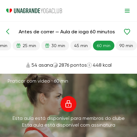
Antes de correr — Aula de ioga 60 minutos
Aulas prontas
Esporte
Correndo
 min
25 min
30 min
45 min
60 min
90 min
54 asana
2876 pontos
448 kcal
Praticar com vídeo ·
60 min
Esta aula está disponível para membros do clube
Esta aula está disponível com assinatura