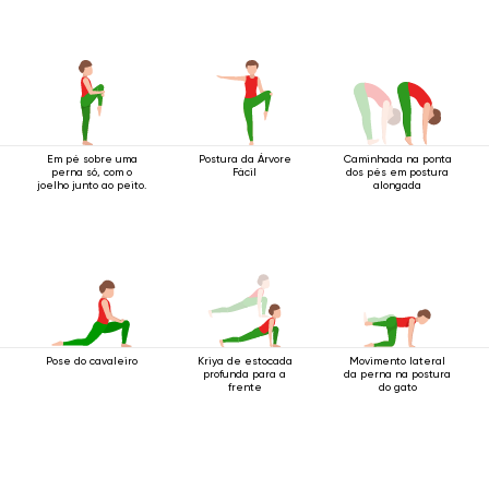
Em pé sobre uma
Postura da Árvore
Caminhada na ponta
perna só, com o
Fácil
dos pés em postura
joelho junto ao peito.
alongada
Pose do cavaleiro
Kriya de estocada
Movimento lateral
profunda para a
da perna na postura
frente
do gato