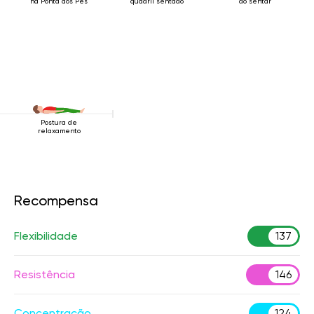
na Ponta dos Pés
quadril sentado
ao sentar
Postura de
relaxamento
Recompensa
Flexibilidade
137
Resistência
146
Concentração
124