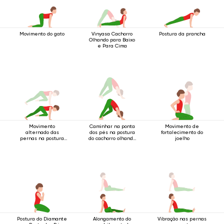
Movimento do gato
Vinyasa Cachorro
Postura da prancha
Olhando para Baixo
e Para Cima
Movimento
Caminhar na ponta
Movimento de
alternado das
dos pés na postura
fortalecimento do
pernas na postura
do cachorro olhando
joelho
do bastão de quatro
para baixo.
apoios
Postura do Diamante
Alongamento do
Vibração nas pernas