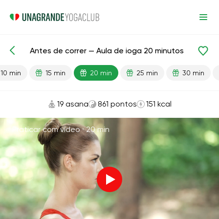
Antes de correr — Aula de ioga 20 minutos
Aulas prontas
Esporte
Correndo
10 min
15 min
20 min
25 min
30 min
19 asana
861 pontos
151 kcal
Praticar com vídeo ·
20 min