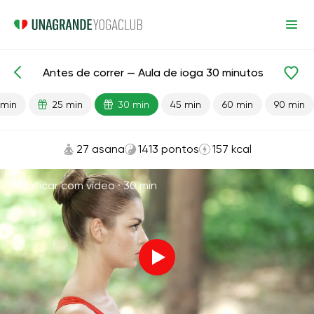
Antes de correr — Aula de ioga 30 minutos
Aulas prontas
Esporte
Correndo
 min
25 min
30 min
45 min
60 min
90 min
27 asana
1413 pontos
157 kcal
Praticar com vídeo ·
30 min