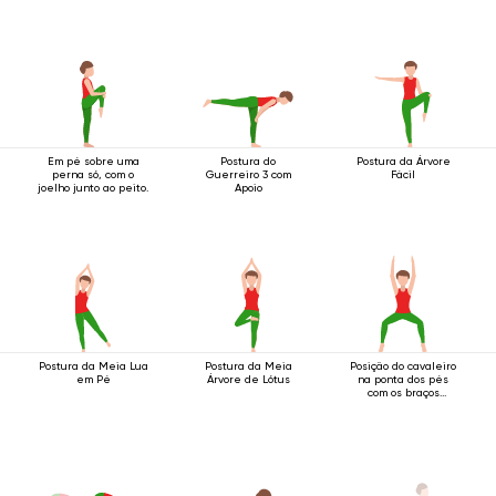
Em pé sobre uma
Postura do
Postura da Árvore
perna só, com o
Guerreiro 3 com
Fácil
joelho junto ao peito.
Apoio
Postura da Meia Lua
Postura da Meia
Posição do cavaleiro
em Pé
Árvore de Lótus
na ponta dos pés
com os braços
estendidos acima da
cabeça