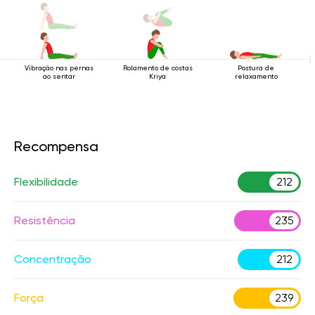
Vibração nas pernas
Rolamento de costas
Postura de
ao sentar
Kriya
relaxamento
Recompensa
Flexibilidade
212
Resistência
235
Concentração
212
Força
239