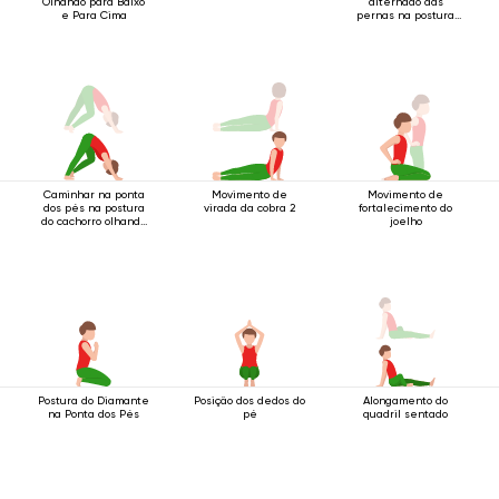
Olhando para Baixo
alternado das
e Para Cima
pernas na postura
do bastão de quatro
apoios
Caminhar na ponta
Movimento de
Movimento de
dos pés na postura
virada da cobra 2
fortalecimento do
do cachorro olhando
joelho
para baixo.
Postura do Diamante
Posição dos dedos do
Alongamento do
na Ponta dos Pés
pé
quadril sentado