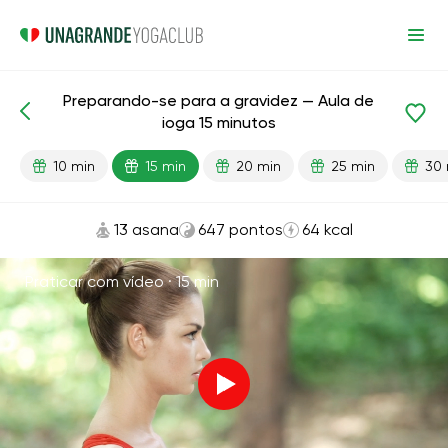
Preparando-se para a gravidez — Aula de
Aulas prontas
Gravidez
ioga 15 minutos
10 min
15 min
20 min
25 min
30 
13 asana
647 pontos
64 kcal
Praticar com vídeo ·
15 min