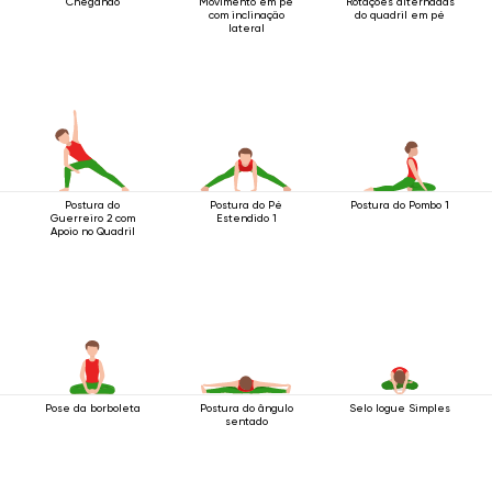
Chegando
Movimento em pé
Rotações alternadas
com inclinação
do quadril em pé
lateral
Postura do
Postura do Pé
Postura do Pombo 1
Guerreiro 2 com
Estendido 1
Apoio no Quadril
Pose da borboleta
Postura do ângulo
Selo Iogue Simples
sentado