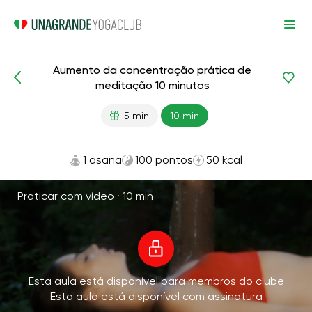
Aumento da concentração prática de
Meditação e respiração
Foco
Avançado
meditação 10 minutos
5 min
10 min
1 asana
100 pontos
50 kcal
Praticar com vídeo ·
10 min
Esta aula está disponível para membros do clube
Esta aula está disponível com assinatura