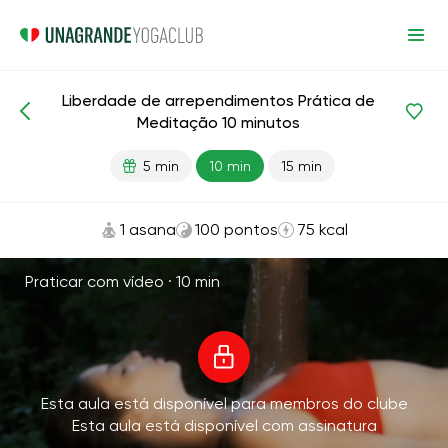
Liberdade de arrependimentos Prática de
Meditação e respiração
Arrependimento
Meditação 10 minutos
5 min
10 min
15 min
1 asana
100 pontos
75 kcal
Praticar com vídeo ·
10 min
Esta aula está disponível para membros do clube
Esta aula está disponível com assinatura