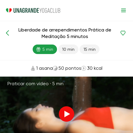
Liberdade de arrependimentos Prática de
Meditação e respiração
Arrependimento
Meditação 5 minutos
5 min
10 min
15 min
1 asana
50 pontos
30 kcal
Praticar com vídeo ·
5 min