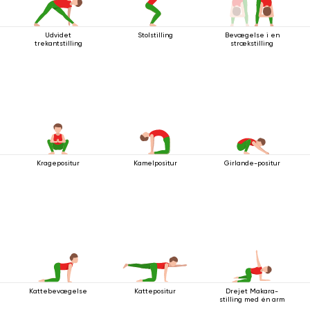
Udvidet
Stolstilling
Bevægelse i en
trekantstilling
strækstilling
Kragepositur
Kamelpositur
Girlande-positur
Kattebevægelse
Kattepositur
Drejet Makara-
stilling med én arm