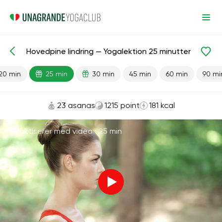
Hovedpine lindring — Yogalektion 25 minutter
Færdiglavede lektioner
Hoved
20 min
25 min
30 min
45 min
60 min
90 mi
23 asanas
1215 point
181 kcal
Praktiserer med video ·
25 min