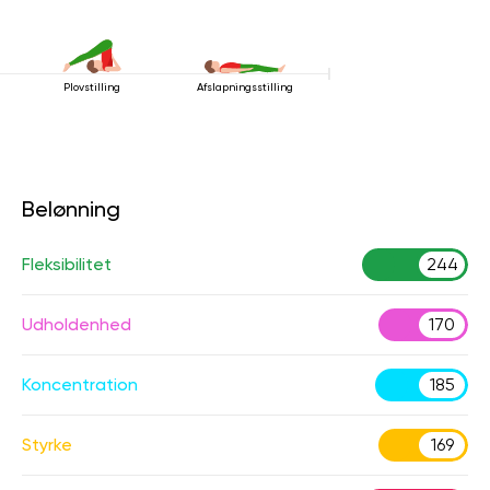
Plovstilling
Afslapningsstilling
Belønning
Fleksibilitet
244
Udholdenhed
170
Koncentration
185
Styrke
169