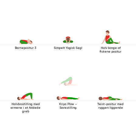
Barnepositur 3
Simpelt Yogisk Segl
Halv konge af
fiskene positur
Halvbrostilling med
Twist-positur med
Kriya Plow –
armene i et foldede
ryggen liggende
Sovestilling
greb