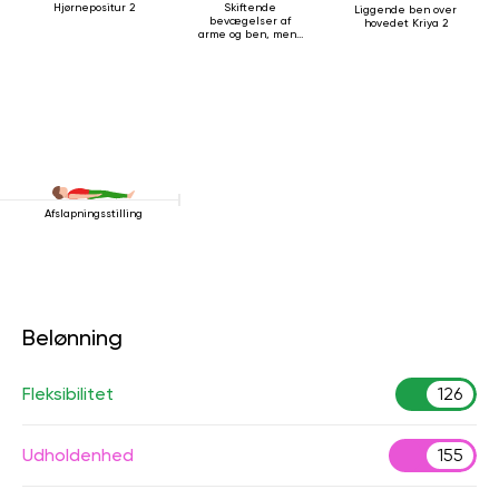
Hjørnepositur 2
Skiftende
Liggende ben over
bevægelser af
hovedet Kriya 2
arme og ben, mens
du ligger på ryggen
Afslapningsstilling
Belønning
Fleksibilitet
126
Udholdenhed
155