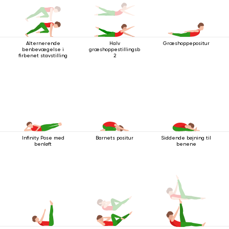
Alternerende
Halv
Græshoppepositur
benbevægelse i
græshoppestillingsbevægelse
firbenet stavstilling
2
Infinity Pose med
Barnets positur
Siddende bøjning til
benløft
benene