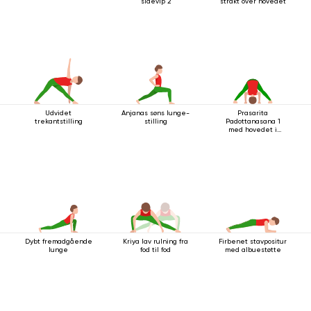
sidevip 2
strakt over hovedet
Udvidet
Anjanas søns lunge-
Prasarita
trekantstilling
stilling
Padottanasana 1
med hovedet i
gulvet
Dybt fremadgående
Kriya lav rulning fra
Firbenet stavpositur
lunge
fod til fod
med albuestøtte