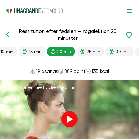
Restitution efter fødslen — Yogalektion 20
Færdiglavede lektioner
Graviditet
Efter fødslen
minutter
10 min
15 min
20 min
25 min
30 min
19 asanas
889 point
135 kcal
Praktiserer med video ·
20 min