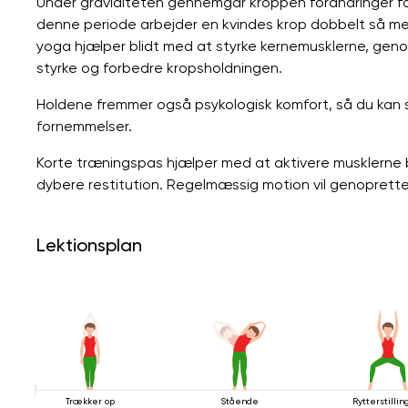
Under graviditeten gennemgår kroppen forandringer for
denne periode arbejder en kvindes krop dobbelt så m
yoga hjælper blidt med at styrke kernemusklerne, geno
styrke og forbedre kropsholdningen.
Holdene fremmer også psykologisk komfort, så du kan sl
fornemmelser.
Korte træningspas hjælper med at aktivere musklerne 
dybere restitution. Regelmæssig motion vil genoprette en 
Lektionsplan
Trækker op
Stående
Rytterstillin