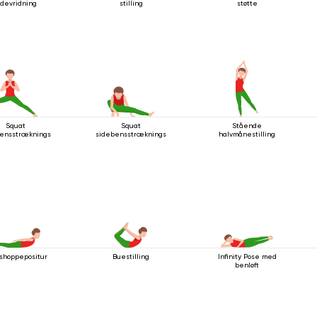
idevridning
stilling
støtte
Squat
Squat
Stående
ensstrækningsstilling
sidebensstrækningsstilling
halvmånestilling
hoppepositur
Buestilling
Infinity Pose med
benløft