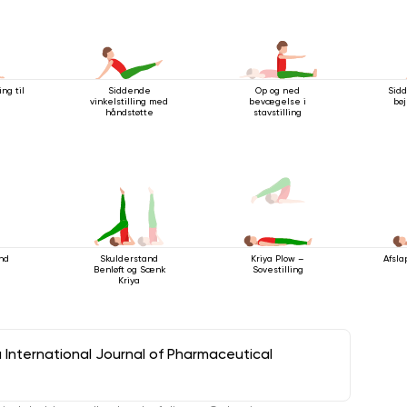
ng til
Siddende
Op og ned
Sid
vinkelstilling med
bevægelse i
bøj
håndstøtte
stavstilling
nd
Afsla
Skulderstand
Kriya Plow –
Benløft og Sænk
Sovestilling
Kriya
a International Journal of Pharmaceutical