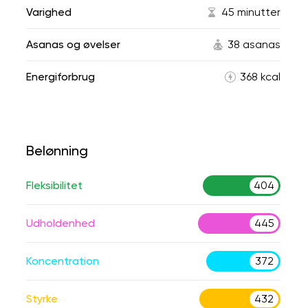
Varighed
45 minutter
Asanas og øvelser
38 asanas
Energiforbrug
368 kcal
Belønning
Fleksibilitet
404
Udholdenhed
445
Koncentration
372
Styrke
432