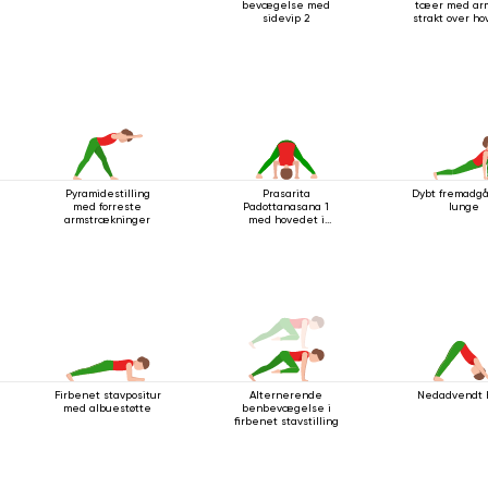
bevægelse med
tæer med ar
sidevip 2
strakt over h
Pyramidestilling
Prasarita
Dybt fremadg
med forreste
Padottanasana 1
lunge
armstrækninger
med hovedet i
gulvet
Firbenet stavpositur
Alternerende
Nedadvendt 
med albuestøtte
benbevægelse i
firbenet stavstilling