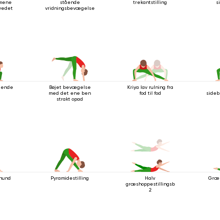
mene
stående
trekantstilling
s
ovedet
vridningsbevægelse
ående
Bøjet bevægelse
Kriya lav rulning fra
med det ene ben
fod til fod
sideb
strakt opad
hund
Pyramidestilling
Halv
Græs
græshoppestillingsbevægelse
2