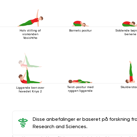
Halv stilling af
Barnets positur
Siddende bøjni
vismanden
benene
Vasishtha
Twist-positur med
Skuldersta
Liggende ben over
ryggen liggende
hovedet Kriya 2
Disse anbefalinger er baseret på forskning fr
Research and Sciences.