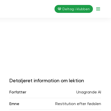
Deltag i klubben
Detaljeret information om lektion
Forfatter
Unagrande AI
Emne
Restitution efter fødslen