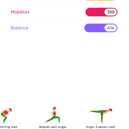
Mobilitet
388
Balance
414
lstilling med
Anjanas søns lunge-
Kriger 3-positur med