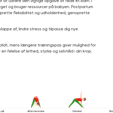
 at udføre den vigtige opgave at føde et barn. I
eget og bruger ressourcer på babyen. Postpartum
prette fleksibilitet og udholdenhed, genoprette
appe af, lindre stress og tilpasse dig nye
blidt, mens længere træningspas giver mulighed for
følelse af lethed, styrke og selvtillid i din krop.
g på
Alternerende
Udvidet
Sto