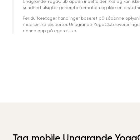
Unagrande YogaClub appen indeholder ikke og kan ikke
sundhed tilsigter generel information og ikke en erstatn
Før du foretager handlinger baseret på sådanne oplysnin
medicinske eksperter. Unagrande YogaClub leverer ingen 
denne app på egen risiko.
Tag mobile Unagrande Yoga