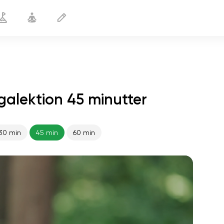
ogalektion 45 minutter
30 min
45 min
60 min
sjælens flugt
01:44
indre fred
01:27