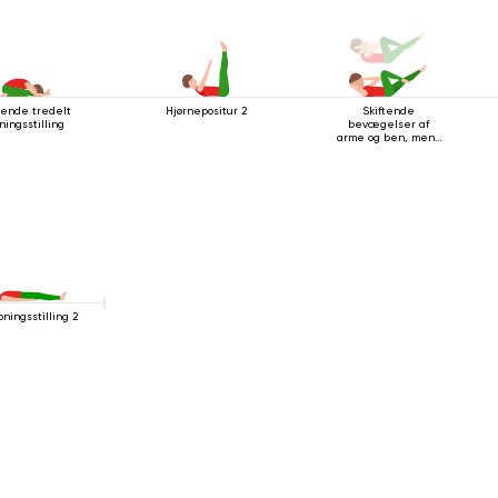
dende tredelt
Hjørnepositur 2
Skiftende
ningsstilling
bevægelser af
arme og ben, mens
du ligger på ryggen
pningsstilling 2