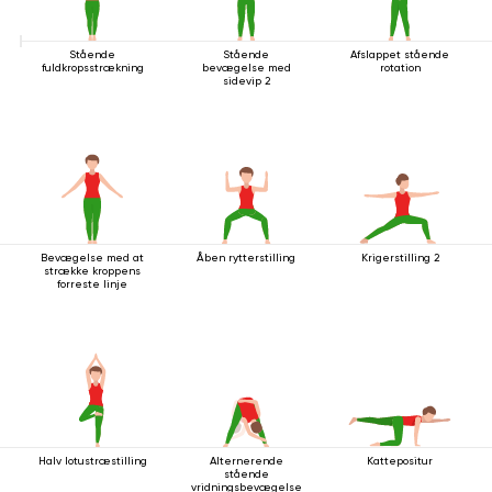
Stående
Stående
Afslappet stående
fuldkropsstrækning
bevægelse med
rotation
sidevip 2
Bevægelse med at
Åben rytterstilling
Krigerstilling 2
strække kroppens
forreste linje
Halv lotustræstilling
Alternerende
Kattepositur
stående
vridningsbevægelse