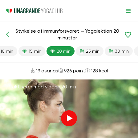
Styrkelse af immunforsvaret — Yogalektion 20
Færdiglavede lektioner
Immunitet
minutter
10 min
15 min
20 min
25 min
30 min
19 asanas
926 point
128 kcal
Praktiserer med video ·
20 min