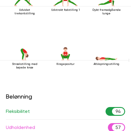
Udvidet
Udstrakt fodstilling 1
Dybt fremadgående
trekantstilling
lunge
Strækstilling med
Kragepositur
Afslapningsstilling
bøjede knæ
Belønning
Fleksibilitet
94
Udholdenhed
57