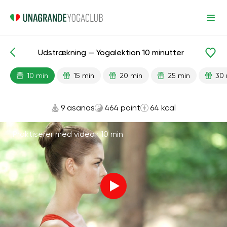
Udstrækning — Yogalektion 10 minutter
Færdiglavede lektioner
Fleksibilitet
10 min
15 min
20 min
25 min
30 
9 asanas
464 point
64 kcal
Praktiserer med video ·
10 min