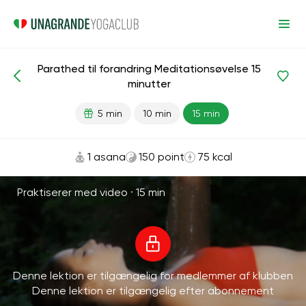
Parathed til forandring Meditationsøvelse 15
Meditationer og vejrtrækning
Selvværd
minutter
5 min
10 min
15 min
1 asana
150 point
75 kcal
Praktiserer med video ·
15 min
Denne lektion er tilgængelig for medlemmer af klubben
Denne lektion er tilgængelig efter abonnement