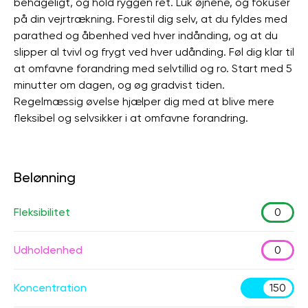
behageligt, og hold ryggen ret. Luk øjnene, og fokuser
på din vejrtrækning. Forestil dig selv, at du fyldes med
parathed og åbenhed ved hver indånding, og at du
slipper al tvivl og frygt ved hver udånding. Føl dig klar til
at omfavne forandring med selvtillid og ro. Start med 5
minutter om dagen, og øg gradvist tiden.
Regelmæssig øvelse hjælper dig med at blive mere
fleksibel og selvsikker i at omfavne forandring.
Belønning
Fleksibilitet
0
Udholdenhed
0
Koncentration
150