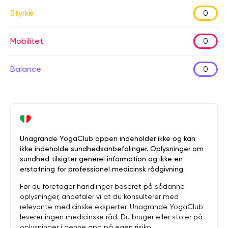
Styrke
0
Mobilitet
0
Balance
0
Unagrande YogaClub appen indeholder ikke og kan
ikke indeholde sundhedsanbefalinger. Oplysninger om
sundhed tilsigter generel information og ikke en
erstatning for professionel medicinsk rådgivning.
Før du foretager handlinger baseret på sådanne
oplysninger, anbefaler vi at du konsulterer med
relevante medicinske eksperter. Unagrande YogaClub
leverer ingen medicinske råd. Du bruger eller stoler på
oplysninger i denne app på egen risiko.