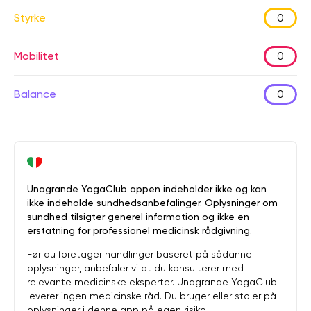
Styrke
0
Mobilitet
0
Balance
0
Unagrande YogaClub appen indeholder ikke og kan
ikke indeholde sundhedsanbefalinger. Oplysninger om
sundhed tilsigter generel information og ikke en
erstatning for professionel medicinsk rådgivning.
Før du foretager handlinger baseret på sådanne
oplysninger, anbefaler vi at du konsulterer med
relevante medicinske eksperter. Unagrande YogaClub
leverer ingen medicinske råd. Du bruger eller stoler på
oplysninger i denne app på egen risiko.