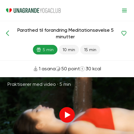
Parathed til forandring Meditationsøvelse 5
Meditationer og vejrtrækning
Selvværd
minutter
5 min
10 min
15 min
1 asana
50 point
30 kcal
Praktiserer med video ·
5 min