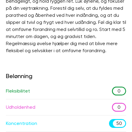
behageligt, og hold ryggen ret. Luk øjnene, og fokuser
på din vejrtrækning. Forestil dig selv, at du fyldes med
parathed og åbenhed ved hver indånding, og at du
slipper al tvivl og frygt ved hver udånding. Føl dig klar til
at omfavne forandring med selvtillid og ro. Start med 5
minutter om dagen, og øg gradvist tiden.
Regelmæssig øvelse hjælper dig med at blive mere
fleksibel og selvsikker i at omfavne forandring.
Belønning
Fleksibilitet
0
Udholdenhed
0
Koncentration
50