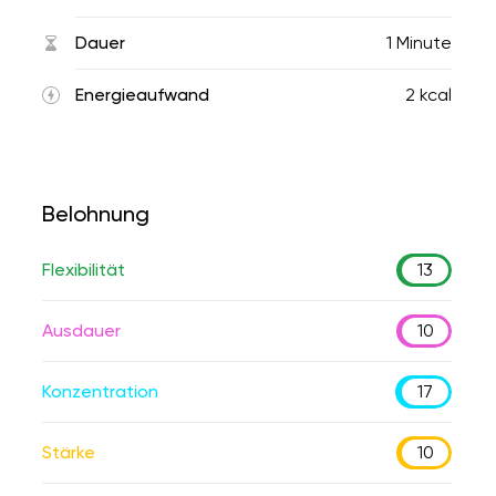
Dauer
1 Minute
Energieaufwand
2 kcal
Belohnung
Flexibilität
13
Ausdauer
10
Konzentration
17
Stärke
10