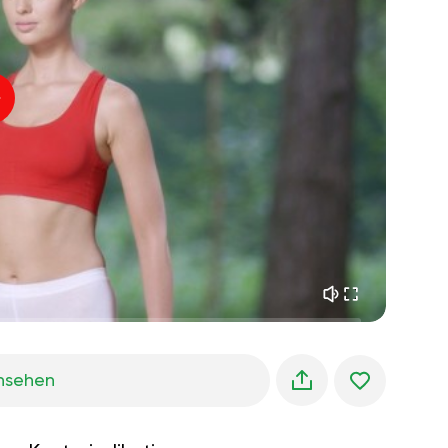
innerer frieden
01:27
morgenträume
01:34
waldkühlung
05:00
Instruktor-Stimme
sommerregen
02:00
bergstille
02:00
seebrise
02:00
die stimme des winds
02:00
frühlingswald
02:00
nsehen