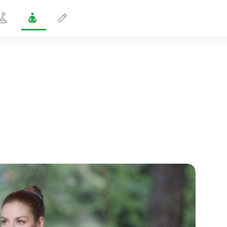
Bergpose
1 min
flucht der seele
01:44