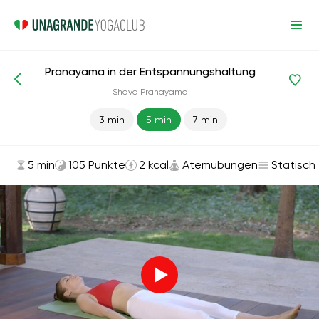
Pranayama in der Entspannungshaltung
Asanas und Übungen
Atemübungen
Shava Pranayama
3 min
5 min
7 min
5 min
105 Punkte
2 kcal
Atemübungen
Statisch