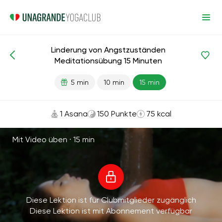
Linderung von Angstzuständen
Meditationen und Atemübungen
Entspannung
Anti-Str
Meditationsübung 15 Minuten
5 min
10 min
15 min
1 Asana
150 Punkte
75 kcal
Mit Video üben ·
15 min
Diese Lektion ist für Clubmitglieder zugänglich
Diese Lektion ist mit Abonnement verfügbar