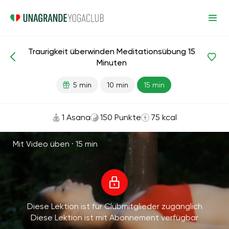
Traurigkeit überwinden Meditationsübung 15
Meditationen und Atemübungen
Traurigkeit
Minuten
5 min
10 min
15 min
1 Asana
150 Punkte
75 kcal
Mit Video üben ·
15 min
Diese Lektion ist für Clubmitglieder zugänglich
Diese Lektion ist mit Abonnement verfügbar