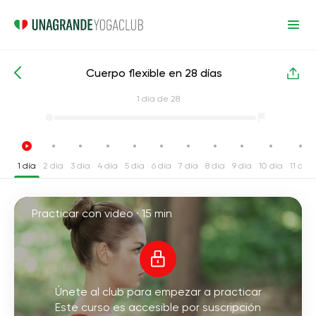
Cuerpo flexible en 28 días
Cursos intensivos de yoga
Flexibilidad
1
día de 28
1 día
2 día
3 día
4 día
5 día
6 día
7 día
8 día
9 día
10 día
11 día
Practicar con video ·
15 min
Únete al club para empezar a practicar
Este curso es accesible por suscripción