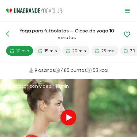
Yoga para futbolistas — Clase de yoga 10
Lecciones preparadas
Deporte
minutos
10 min
15 min
20 min
25 min
30 
9 asanas
485 puntos
53 kcal
Practicar con video ·
10 min