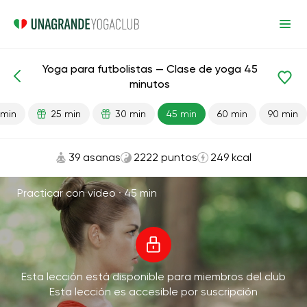
Yoga para futbolistas — Clase de yoga 45
Lecciones preparadas
Deporte
minutos
 min
25 min
30 min
45 min
60 min
90 min
39 asanas
2222 puntos
249 kcal
Practicar con video ·
45 min
Esta lección está disponible para miembros del club
Esta lección es accesible por suscripción