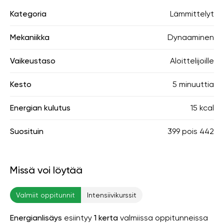
Kategoria
Lämmittelyt
Mekaniikka
Dynaaminen
Vaikeustaso
Aloittelijoille
Kesto
5 minuuttia
Energian kulutus
15 kcal
Suosituin
399
pois
442
Missä voi löytää
Valmiit oppitunnit
Intensiivikurssit
Energianlisäys
esiintyy
1 kerta
valmiissa oppitunneissa