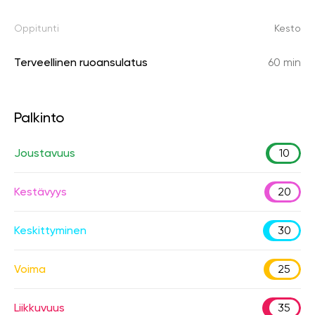
Oppitunti
Kesto
Terveellinen ruoansulatus
60 min
Palkinto
Joustavuus
10
Kestävyys
20
Keskittyminen
30
Voima
25
Liikkuvuus
35