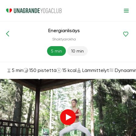
Energianlisäys
Asanat ja harjoitukset
Lämmittelyt
Shaktyarokha
5 min
10 min
5 min
150 pistettä
15 kcal
Lämmittelyt
Dynaami