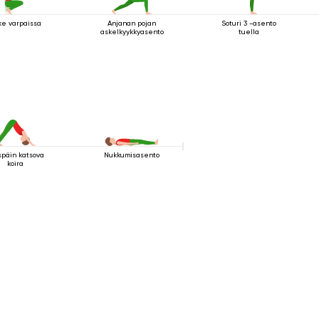
ike varpaissa
Anjanan pojan
Soturi 3 -asento
askelkyykkyasento
tuella
späin katsova
Nukkumisasento
koira