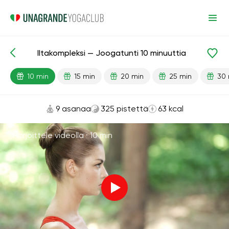
Iltakompleksi — Joogatunti 10 minuuttia
Valmiit oppitunnit
Rentoutuminen
10 min
15 min
20 min
25 min
30 
9 asanaa
325 pistettä
63 kcal
Harjoittele videolla ·
10 min