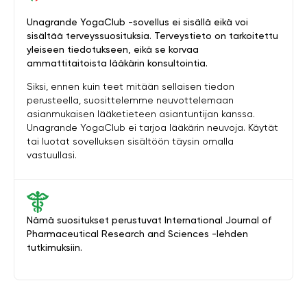
Unagrande YogaClub -sovellus ei sisällä eikä voi
sisältää terveyssuosituksia. Terveystieto on tarkoitettu
yleiseen tiedotukseen, eikä se korvaa
ammattitaitoista lääkärin konsultointia.
Siksi, ennen kuin teet mitään sellaisen tiedon
perusteella, suosittelemme neuvottelemaan
asianmukaisen lääketieteen asiantuntijan kanssa.
Unagrande YogaClub ei tarjoa lääkärin neuvoja. Käytät
tai luotat sovelluksen sisältöön täysin omalla
vastuullasi.
Nämä suositukset perustuvat International Journal of
Pharmaceutical Research and Sciences -lehden
tutkimuksiin.