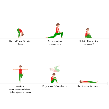
Bent-Knee Stretch
Ratsastajan
Salvia Marichi -
Pose
poseeraus
asento 2
Nukkuva
Kriya-takaisinrullaus
Rentoutumisasento
soturiasento toinen
jalka ojennettuna