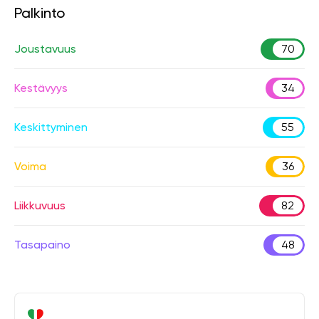
Palkinto
Joustavuus
70
Kestävyys
34
Keskittyminen
55
Voima
36
Liikkuvuus
82
Tasapaino
48