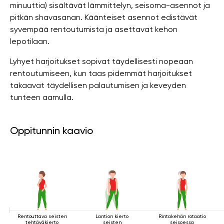
minuuttia) sisältävät lämmittelyn, seisoma-asennot ja
pitkän shavasanan. Käänteiset asennot edistävät
syvempää rentoutumista ja asettavat kehon
lepotilaan.
Lyhyet harjoitukset sopivat täydellisesti nopeaan
rentoutumiseen, kun taas pidemmät harjoitukset
takaavat täydellisen palautumisen ja keveyden
tunteen aamulla.
Oppitunnin kaavio
Rentouttava seisten
Lantion kierto
Rintakehän rotaatio
tehtäväkierto
seisten
seisoessa