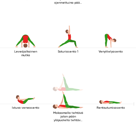
ojennettuina pään
yläpuolella
Leveäjalkainen
Soturiasento 1
Venyttelyasento
mutka
Istuva veneasento
Rentoutumisasento
Makaamalla tehtävä
jalan pään
yläpuolella tehtävä
kriya