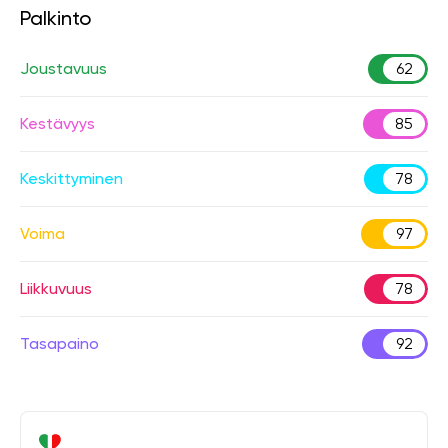
Palkinto
Joustavuus
62
Kestävyys
85
Keskittyminen
78
Voima
97
Liikkuvuus
78
Tasapaino
92