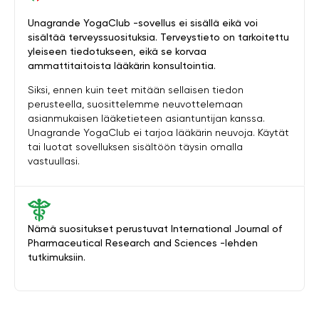
Unagrande YogaClub -sovellus ei sisällä eikä voi
sisältää terveyssuosituksia. Terveystieto on tarkoitettu
yleiseen tiedotukseen, eikä se korvaa
ammattitaitoista lääkärin konsultointia.
Siksi, ennen kuin teet mitään sellaisen tiedon
perusteella, suosittelemme neuvottelemaan
asianmukaisen lääketieteen asiantuntijan kanssa.
Unagrande YogaClub ei tarjoa lääkärin neuvoja. Käytät
tai luotat sovelluksen sisältöön täysin omalla
vastuullasi.
Nämä suositukset perustuvat International Journal of
Pharmaceutical Research and Sciences -lehden
tutkimuksiin.