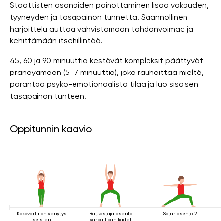
Staattisten asanoiden painottaminen lisää vakauden,
tyyneyden ja tasapainon tunnetta. Säännöllinen
harjoittelu auttaa vahvistamaan tahdonvoimaa ja
kehittämään itsehillintää.
45, 60 ja 90 minuuttia kestävät kompleksit päättyvät
pranayamaan (5–7 minuuttia), joka rauhoittaa mieltä,
parantaa psyko-emotionaalista tilaa ja luo sisäisen
tasapainon tunteen.
Oppitunnin kaavio
Kokovartalon venytys
Ratsastaja asento
Soturiasento 2
seisten
varpaillaan kädet