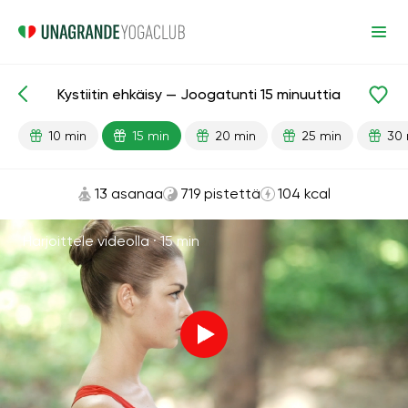
Kystiitin ehkäisy — Joogatunti 15 minuuttia
Valmiit oppitunnit
Kystiitti
10 min
15 min
20 min
25 min
30 
13 asanaa
719 pistettä
104 kcal
Harjoittele videolla ·
15 min