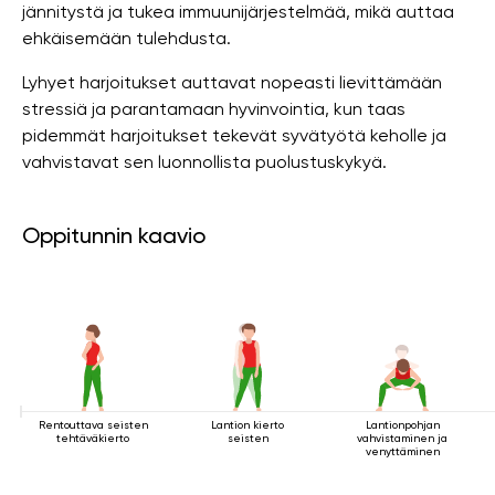
jännitystä ja tukea immuunijärjestelmää, mikä auttaa
ehkäisemään tulehdusta.
Lyhyet harjoitukset auttavat nopeasti lievittämään
stressiä ja parantamaan hyvinvointia, kun taas
pidemmät harjoitukset tekevät syvätyötä keholle ja
vahvistavat sen luonnollista puolustuskykyä.
Oppitunnin kaavio
Rentouttava seisten
Lantion kierto
Lantionpohjan
tehtäväkierto
seisten
vahvistaminen ja
venyttäminen