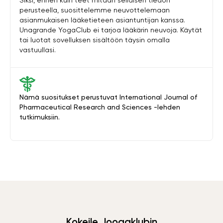
Siksi, ennen kuin teet mitään sellaisen tiedon
perusteella, suosittelemme neuvottelemaan
asianmukaisen lääketieteen asiantuntijan kanssa.
Unagrande YogaClub ei tarjoa lääkärin neuvoja. Käytät
tai luotat sovelluksen sisältöön täysin omalla
vastuullasi.
Nämä suositukset perustuvat International Journal of
Pharmaceutical Research and Sciences -lehden
tutkimuksiin.
Kokeile Joogaklubin