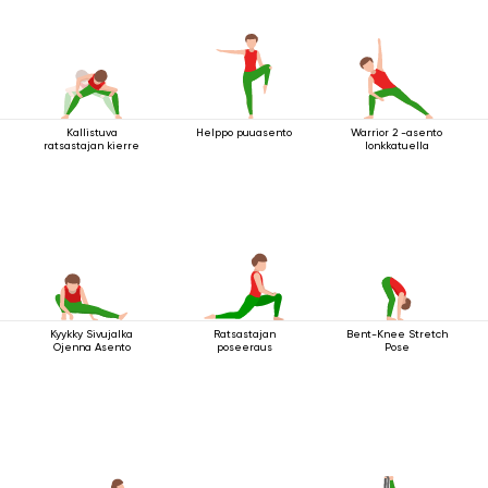
Kallistuva
Helppo puuasento
Warrior 2 -asento
ratsastajan kierre
lonkkatuella
Kyykky Sivujalka
Ratsastajan
Bent-Knee Stretch
Ojenna Asento
poseeraus
Pose