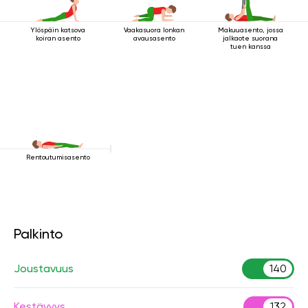
Ylöspäin katsova
Vaakasuora lonkan
Makuuasento, jossa
koiran asento
avausasento
jalkaote suorana
tuen kanssa
Rentoutumisasento
Palkinto
Joustavuus
140
Kestävyys
132