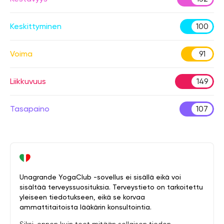
Keskittyminen
100
Voima
91
Liikkuvuus
149
Tasapaino
107
Unagrande YogaClub -sovellus ei sisällä eikä voi
sisältää terveyssuosituksia. Terveystieto on tarkoitettu
yleiseen tiedotukseen, eikä se korvaa
ammattitaitoista lääkärin konsultointia.