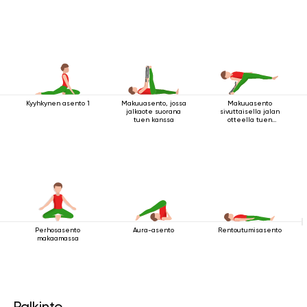
Kyyhkynen asento 1
Makuuasento, jossa
Makuuasento
jalkaote suorana
sivuttaisella jalan
tuen kanssa
otteella tuen
kanssa
Perhosasento
Aura-asento
Rentoutumisasento
makaamassa
Palkinto