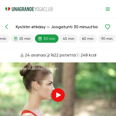
Kystiitin ehkäisy — Joogatunti 30 minuuttia
Valmiit oppitunnit
Kystiitti
 min
25 min
30 min
45 min
60 min
90 min
24 asanaa
1622 pistettä
248 kcal
Harjoittele videolla ·
30 min