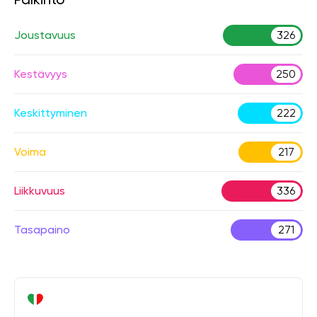
Joustavuus
326
Kestävyys
250
Keskittyminen
222
Voima
217
Liikkuvuus
336
Tasapaino
271