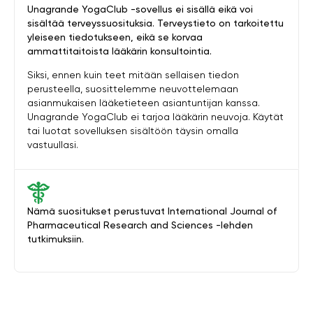
Unagrande YogaClub -sovellus ei sisällä eikä voi
sisältää terveyssuosituksia. Terveystieto on tarkoitettu
yleiseen tiedotukseen, eikä se korvaa
ammattitaitoista lääkärin konsultointia.
Siksi, ennen kuin teet mitään sellaisen tiedon
perusteella, suosittelemme neuvottelemaan
asianmukaisen lääketieteen asiantuntijan kanssa.
Unagrande YogaClub ei tarjoa lääkärin neuvoja. Käytät
tai luotat sovelluksen sisältöön täysin omalla
vastuullasi.
Nämä suositukset perustuvat International Journal of
Pharmaceutical Research and Sciences -lehden
tutkimuksiin.