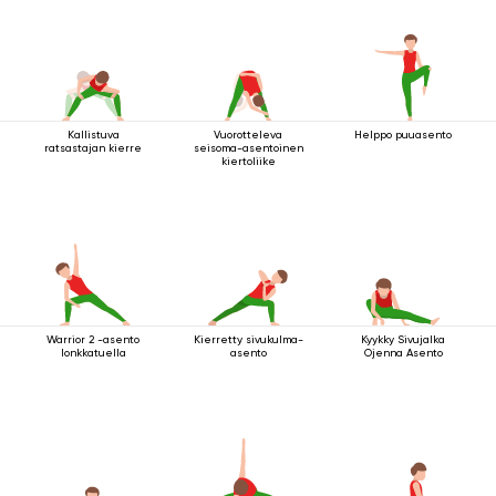
Kallistuva
Vuorotteleva
Helppo puuasento
ratsastajan kierre
seisoma-asentoinen
kiertoliike
Warrior 2 -asento
Kierretty sivukulma-
Kyykky Sivujalka
lonkkatuella
asento
Ojenna Asento