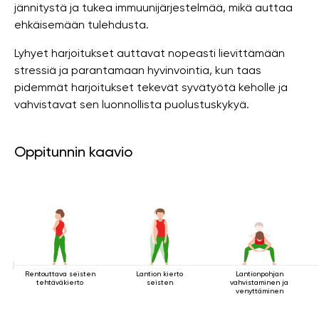
jännitystä ja tukea immuunijärjestelmää, mikä auttaa
ehkäisemään tulehdusta.
Lyhyet harjoitukset auttavat nopeasti lievittämään
stressiä ja parantamaan hyvinvointia, kun taas
pidemmät harjoitukset tekevät syvätyötä keholle ja
vahvistavat sen luonnollista puolustuskykyä.
Oppitunnin kaavio
Rentouttava seisten
Lantion kierto
Lantionpohjan
tehtäväkierto
seisten
vahvistaminen ja
venyttäminen