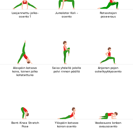
Laajennettu jalka-
Jumalatar Kali -
Ratsastajan
asento 1
asento
poseeraus
Alaspäin katsova
Seiso yhdellä jalalla
Anjanan pojan
koira, toinen jalka
polvi rinnan päällä
askelkyykkyasento
kohotettuna
Bent-Knee Stretch
Ylöspäin katsova
Vaakasuora lonkan
Pose
koiran asento
avausasento