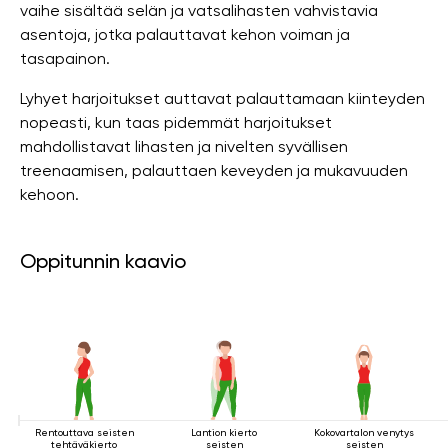
vaihe sisältää selän ja vatsalihasten vahvistavia
asentoja, jotka palauttavat kehon voiman ja
tasapainon.
Lyhyet harjoitukset auttavat palauttamaan kiinteyden
nopeasti, kun taas pidemmät harjoitukset
mahdollistavat lihasten ja nivelten syvällisen
treenaamisen, palauttaen keveyden ja mukavuuden
kehoon.
Oppitunnin kaavio
Rentouttava seisten
Lantion kierto
Kokovartalon venytys
tehtäväkierto
seisten
seisten