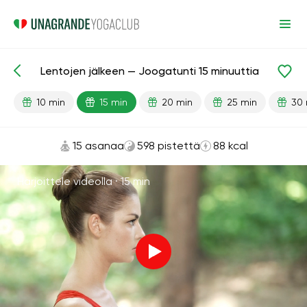
Lentojen jälkeen — Joogatunti 15 minuuttia
Valmiit oppitunnit
Matka
10 min
15 min
20 min
25 min
30 
15 asanaa
598 pistettä
88 kcal
Harjoittele videolla ·
15 min