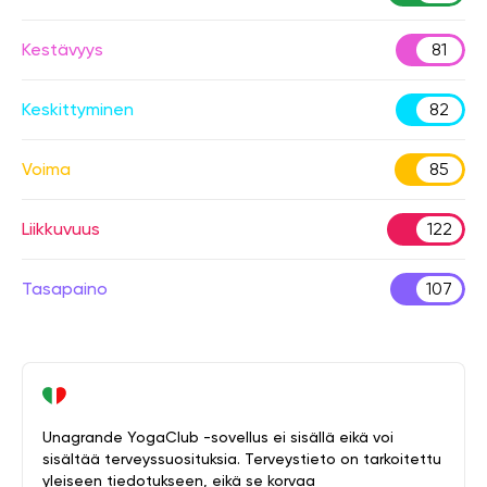
Kestävyys
81
Keskittyminen
82
Voima
85
Liikkuvuus
122
Tasapaino
107
Unagrande YogaClub -sovellus ei sisällä eikä voi
sisältää terveyssuosituksia. Terveystieto on tarkoitettu
yleiseen tiedotukseen, eikä se korvaa