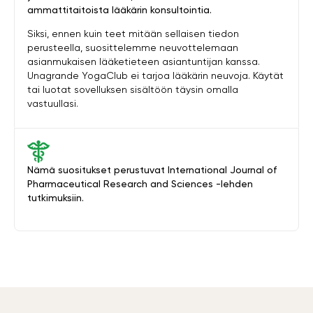
ammattitaitoista lääkärin konsultointia.
Siksi, ennen kuin teet mitään sellaisen tiedon
perusteella, suosittelemme neuvottelemaan
asianmukaisen lääketieteen asiantuntijan kanssa.
Unagrande YogaClub ei tarjoa lääkärin neuvoja. Käytät
tai luotat sovelluksen sisältöön täysin omalla
vastuullasi.
Nämä suositukset perustuvat International Journal of
Pharmaceutical Research and Sciences -lehden
tutkimuksiin.