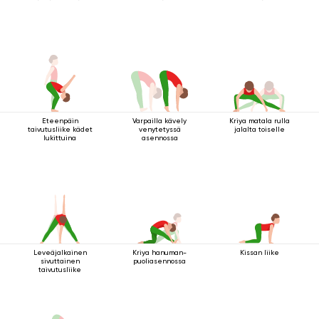
Eteenpäin
Varpailla kävely
Kriya matala rulla
taivutusliike kädet
venytetyssä
jalalta toiselle
lukittuina
asennossa
Leveäjalkainen
Kriya hanuman-
Kissan liike
sivuttainen
puoliasennossa
taivutusliike