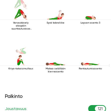
Varvaskävely
Syvä kobraliike
Lapsen asento 3
alaspäin
suuntautuvassa
koirassa
Kriya-takaisinrullaus
Makaa selällään
Rentoutumisasento
kierreasento
Palkinto
Joustavuus
121