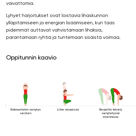
vaivattomia.
Lyhyet harjoitukset ovat loistavia lihaskunnon
ylläpitämiseen ja energian lisäämiseen, kun taas
pidemmät auttavat vahvistamaan lihaksia,
parantamaan ryhtiä ja tuntemaan sisäistä voimaa.
Oppitunnin kaavio
Kokovartalon venytys
Liike varpaissa
Varpailla kävely
seisten
venytetyssä
asennossa