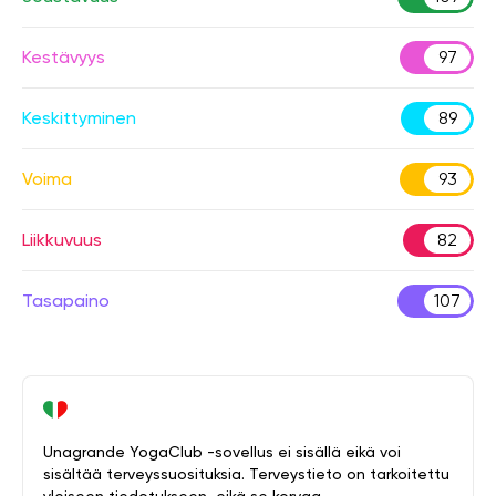
Kestävyys
97
Keskittyminen
89
Voima
93
Liikkuvuus
82
Tasapaino
107
Unagrande YogaClub -sovellus ei sisällä eikä voi
sisältää terveyssuosituksia. Terveystieto on tarkoitettu