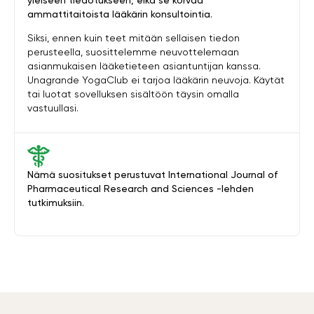
yleiseen tiedotukseen, eikä se korvaa
ammattitaitoista lääkärin konsultointia.
Siksi, ennen kuin teet mitään sellaisen tiedon
perusteella, suosittelemme neuvottelemaan
asianmukaisen lääketieteen asiantuntijan kanssa.
Unagrande YogaClub ei tarjoa lääkärin neuvoja. Käytät
tai luotat sovelluksen sisältöön täysin omalla
vastuullasi.
Nämä suositukset perustuvat International Journal of
Pharmaceutical Research and Sciences -lehden
tutkimuksiin.