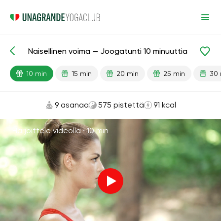
Naisellinen voima — Joogatunti 10 minuuttia
Valmiit oppitunnit
Seksi
10 min
15 min
20 min
25 min
30 
9 asanaa
575 pistettä
91 kcal
Harjoittele videolla ·
10 min