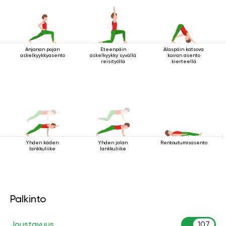
Anjanan pojan
Eteenpäin
Alaspäin katsova
askelkyykkyasento
askelkyykky syvällä
koiran asento
reisityöllä
kierteellä
Yhden käden
Yhden jalan
Rentoutumisasento
lankkuliike
lankkuliike
Palkinto
Joustavuus
107