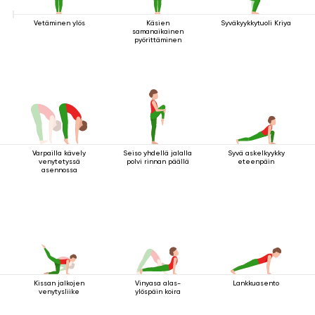
Vetäminen ylös
Käsien
Syväkyykkytuoli Kriya
samanaikainen
pyörittäminen
Varpailla kävely
Seiso yhdellä jalalla
Syvä askelkyykky
venytetyssä
polvi rinnan päällä
eteenpäin
asennossa
Kissan jalkojen
Vinyasa alas-
Lankkuasento
venytysliike
ylöspäin koira