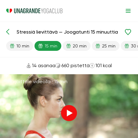
Stressiä lievittävä — Joogatunti 15 minuuttia
Valmiit oppitunnit
Rentoutuminen
Stressiä lievittävä
10 min
15 min
20 min
25 min
30 
14 asanaa
660 pistettä
101 kcal
Harjoittele videolla ·
15 min