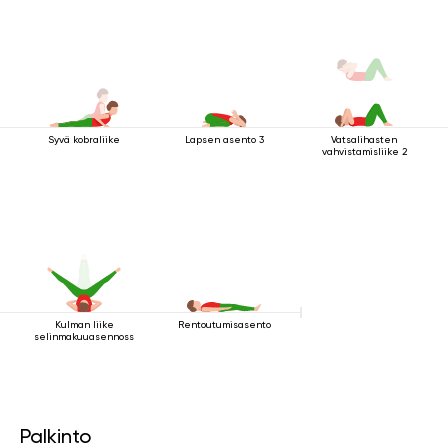
Syvä kobraliike
Lapsen asento 3
Vatsalihasten
vahvistamisliike 2
Kulman liike
Rentoutumisasento
selinmakuuasennossa
Palkinto