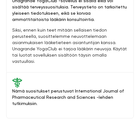
Unagrande YogaClub -sovellus ei sisällä eikä voi
sisältää terveyssuosituksia. Terveystieto on tarkoitettu
yleiseen tiedotukseen, eikä se korvaa
ammattitaitoista lääkärin konsultointia.
Siksi, ennen kuin teet mitään sellaisen tiedon
perusteella, suosittelemme neuvottelemaan
asianmukaisen lääketieteen asiantuntijan kanssa.
Unagrande YogaClub ei tarjoa lääkärin neuvoja. Käytät
tai luotat sovelluksen sisältöön täysin omalla
vastuullasi.
Nämä suositukset perustuvat International Journal of
Pharmaceutical Research and Sciences -lehden
tutkimuksiin.