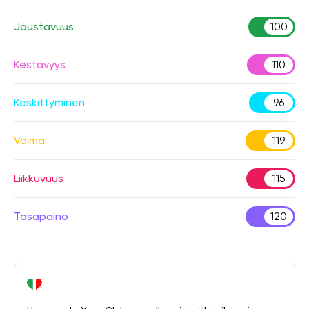
Joustavuus
100
Kestävyys
110
Keskittyminen
96
Voima
119
Liikkuvuus
115
Tasapaino
120