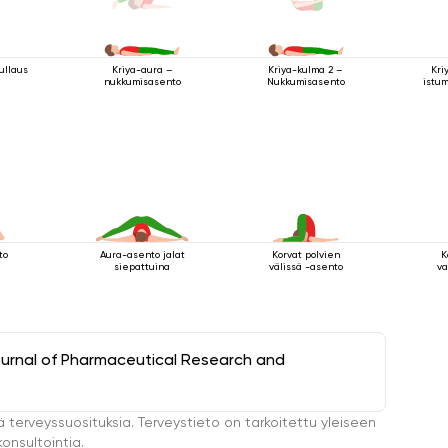
ullaus
Kri
Kriya-aura –
Kriya-kulma 2 –
istu
nukkumisasento
Nukkumisasento
to
Aura-asento jalat
Korvat polvien
K
siepattuina
välissä -asento
va
ournal of Pharmaceutical Research and
ä terveyssuosituksia. Terveystieto on tarkoitettu yleiseen
onsultointia.