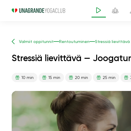
Valmiit oppitunnit
Rentoutuminen
Stressiä lievittävä
Stressiä lievittävä — Joogatu
10 min
15 min
20 min
25 min