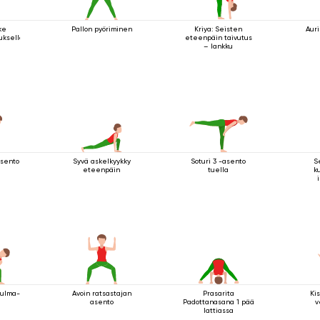
ke
Pallon pyöriminen
Kriya: Seisten
Aur
tuksella
eteenpäin taivutus
– lankku
asento
Syvä askelkyykky
Soturi 3 -asento
S
eteenpäin
tuella
k
t
kulma-
Avoin ratsastajan
Prasarita
Ki
asento
Padottanasana 1 pää
v
lattiassa