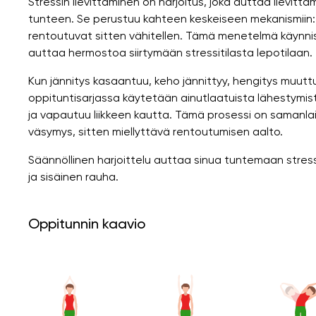
Stressin lievittäminen on harjoitus, joka auttaa lievi
tunteen. Se perustuu kahteen keskeiseen mekanismiin: e
rentoutuvat sitten vähitellen. Tämä menetelmä käynnis
auttaa hermostoa siirtymään stressitilasta lepotilaan.
Kun jännitys kasaantuu, keho jännittyy, hengitys muuttuu
oppituntisarjassa käytetään ainutlaatuista lähestymis
ja vapautuu liikkeen kautta. Tämä prosessi on samanlai
väsymys, sitten miellyttävä rentoutumisen aalto.
Säännöllinen harjoittelu auttaa sinua tuntemaan stressi
ja sisäinen rauha.
Oppitunnin kaavio