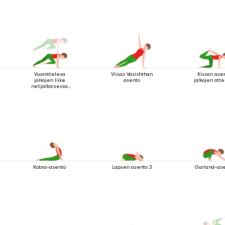
Vuorotteleva
Viisas Vasishthan
Kissan ase
jalkojen liike
asento
jalkojen otte
nelijalkaisessa
sauva-asennossa
Kobra-asento
Lapsen asento 3
Garland-as