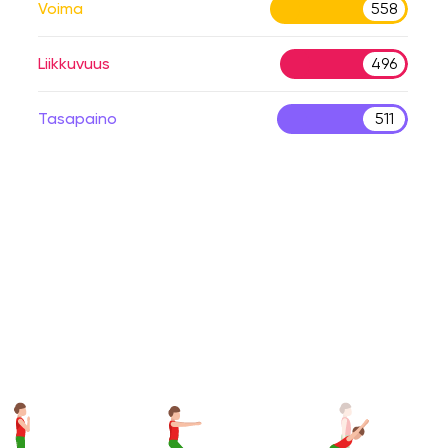
Voima
558
Liikkuvuus
496
Tasapaino
511