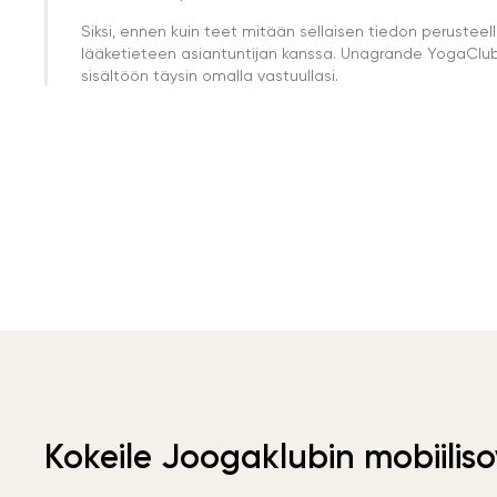
Siksi, ennen kuin teet mitään sellaisen tiedon perust
lääketieteen asiantuntijan kanssa. Unagrande YogaClub e
sisältöön täysin omalla vastuullasi.
Kokeile Joogaklubin mobiiliso