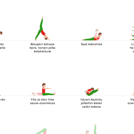
nto
Alaspäin katsova
Syvä kobraliike
Li
ella
koira, toinen jalka
he
kohotettuna
ento
Ylös ja alas liike
Istuen koukistu
He
sauva-asennossa
jalkoihin kädet
asen
selän takana