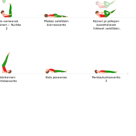
ya-veneessä
Makaa selällään
Käsien ja jalkojen
minen – Nurkka
kierreasento
vuorottelevat
2
liikkeet selällään
maatessa
äänteinen
Kala poseeraa
Rentoutumisasento
rtaloasento
3