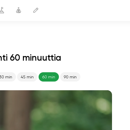
nti 60 minuuttia
30 min
45 min
60 min
90 min
sielun lento
01:44
sisäinen rauha
01:27