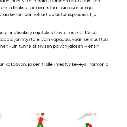
ttämään jännitystä ja palauttamaan rentoutumisen
nsin lihakset pitävät staattisia asanoita ja
tää kehon luonnolliset palautumisprosessit ja
 pinnalliseksi ja ajatukset levottomiksi. Tässä
tapaa: jännitystä ei vain vapaudu, vaan se muuttuu
nen kuin tunne aktiivisen päivän jälkeen – ensin
n katoavan, ja sen tilalle ilmestyy keveys, harmonia