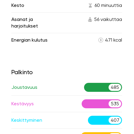
Kesto
60 minuuttia
Asanat ja
56 vaikuttaa
harjoitukset
Energian kulutus
471 kcal
Palkinto
Joustavuus
485
Kestävyys
535
Keskittyminen
407