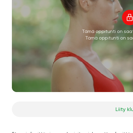
Tämä oppitunti on saatav
Tämä oppitunti on saa
Liity kl