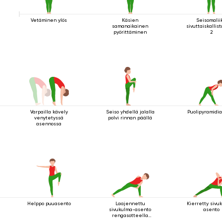
Vetäminen ylös
Käsien
Seisomalii
samanaikainen
sivuttaiskallis
pyörittäminen
2
Varpailla kävely
Seiso yhdellä jalalla
Puolipyramidi
venytetyssä
polvi rinnan päällä
asennossa
Helppo puuasento
Laajennettu
Kierretty sivu
sivukulma-asento
asento
rengasotteella
polven alapuolelta