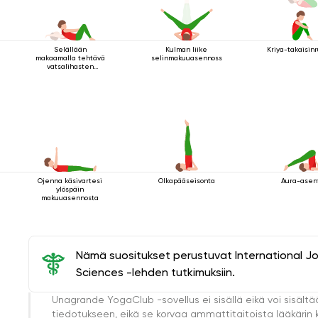
Selällään
Kulman liike
Kriya-takaisinr
makaamalla tehtävä
selinmakuuasennossa
vatsalihasten
vahvistamisharjoitus
Ojenna käsivartesi
Olkapääseisonta
Aura-asen
ylöspäin
makuuasennosta
Nämä suositukset perustuvat International J
Sciences -lehden tutkimuksiin.
Unagrande YogaClub -sovellus ei sisällä eikä voi sisältä
tiedotukseen, eikä se korvaa ammattitaitoista lääkärin k