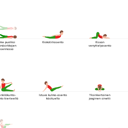
Krokotiiliasento
Kissan
ike puoliksi
venyttelyasento
inäsirkkojen
asennossa
nkilökunta-
Istuva kulma-asento
Yksinkertainen
to kierteellä
käsituella
jooginen sinetti