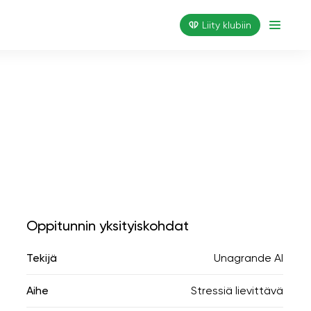
Liity klubiin
Oppitunnin yksityiskohdat
Tekijä
Unagrande AI
Aihe
Stressiä lievittävä