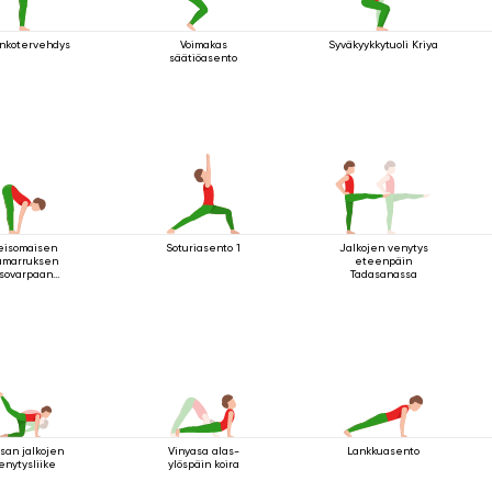
inkotervehdys
Voimakas
Syväkyykkytuoli Kriya
säätiöasento
eisomaisen
Soturiasento 1
Jalkojen venytys
umarruksen
eteenpäin
isovarpaan
Tadasanassa
arttuminen
ssan jalkojen
Vinyasa alas-
Lankkuasento
enytysliike
ylöspäin koira