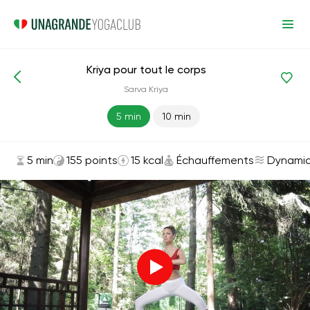
Kriya pour tout le corps
Asanas et exercices
Échauffements
Sarva Kriya
5 min
10 min
5 min
155 points
15 kcal
Échauffements
Dynami