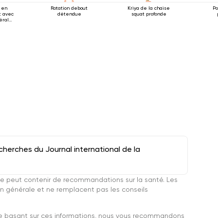
 en
Rotation debout
Kriya de la chaise
Po
t avec
détendue
squat profonde
térale
herches du Journal international de la
e peut contenir de recommandations sur la santé. Les
n générale et ne remplacent pas les conseils
se basant sur ces informations, nous vous recommandons