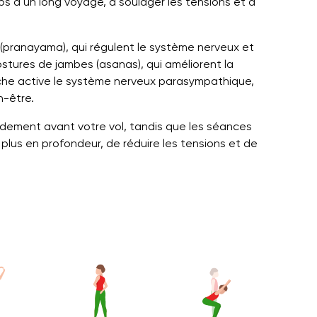
ps à un long voyage, à soulager les tensions et à
(pranayama), qui régulent le système nerveux et
postures de jambes (asanas), qui améliorent la
oche active le système nerveux parasympathique,
n-être.
dement avant votre vol, tandis que les séances
 plus en profondeur, de réduire les tensions et de