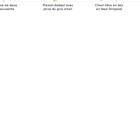
se de base
Flexion debout avec
Chien tête en bas
puissante
prise du gros orteil
en haut (Vinyasa)