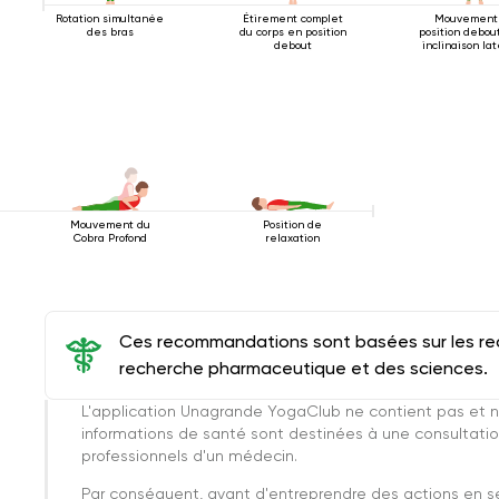
Rotation simultanée
Étirement complet
Mouvement
des bras
du corps en position
position debou
debout
inclinaison la
2
Mouvement du
Position de
Cobra Profond
relaxation
Ces recommandations sont basées sur les rec
recherche pharmaceutique et des sciences.
L'application Unagrande YogaClub ne contient pas et n
informations de santé sont destinées à une consultatio
professionnels d'un médecin.
Par conséquent, avant d'entreprendre des actions en 