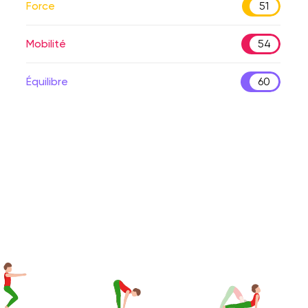
Force
51
Mobilité
54
Équilibre
60