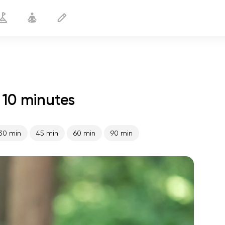
 10 minutes
Avant le vol
10 min
30 min
45 min
60 min
90 min
le vol de l'âme
01:44
paix intérieure
01:27