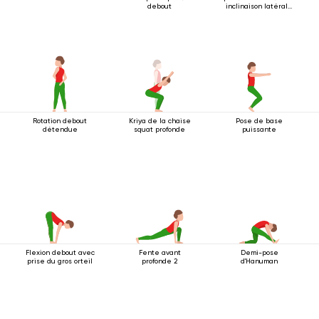
debout
inclinaison latérale
2
Rotation debout
Kriya de la chaise
Pose de base
détendue
squat profonde
puissante
Flexion debout avec
Fente avant
Demi-pose
prise du gros orteil
profonde 2
d'Hanuman