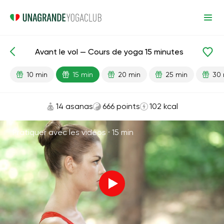
Avant le vol — Cours de yoga 15 minutes
Leçons prêtes
Voyage
10 min
15 min
20 min
25 min
30 
14 asanas
666 points
102 kcal
Pratiquer avec les vidéos ·
15 min