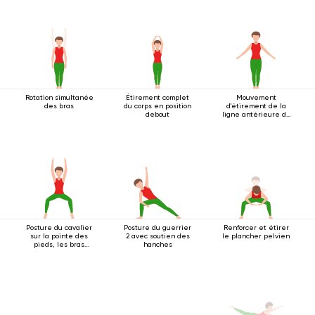
Rotation simultanée
Étirement complet
Mouvement
des bras
du corps en position
d'étirement de la
debout
ligne antérieure du
corps
Posture du cavalier
Posture du guerrier
Renforcer et étirer
sur la pointe des
2 avec soutien des
le plancher pelvien
pieds, les bras
hanches
tendus au-dessus
de la tête