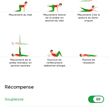
Mouvement du chat
Mouvement latéral
Mouvement 2 de la
de la jambe en
posture du demi-
position du chat
criquet
Mouvement de la
Exercice de
Position de
jambe étendue en
renforcement
relaxation
position couchée
abdominal allongé
sur le dos
Récompense
Souplesse
88