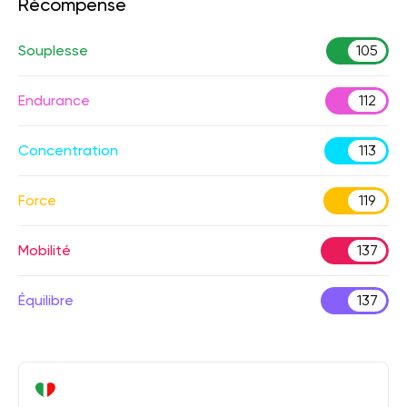
Récompense
Souplesse
105
Endurance
112
Concentration
113
Force
119
Mobilité
137
Équilibre
137