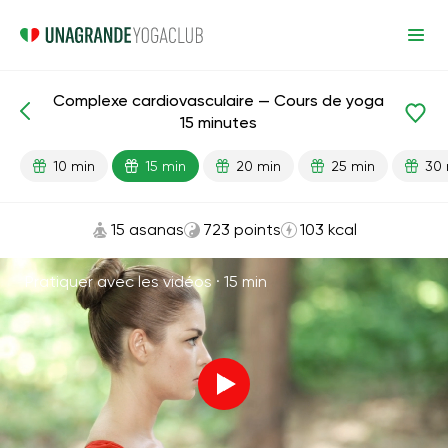
Complexe cardiovasculaire — Cours de yoga
Leçons prêtes
Cardio
15 minutes
10 min
15 min
20 min
25 min
30 
15 asanas
723 points
103 kcal
Pratiquer avec les vidéos ·
15 min