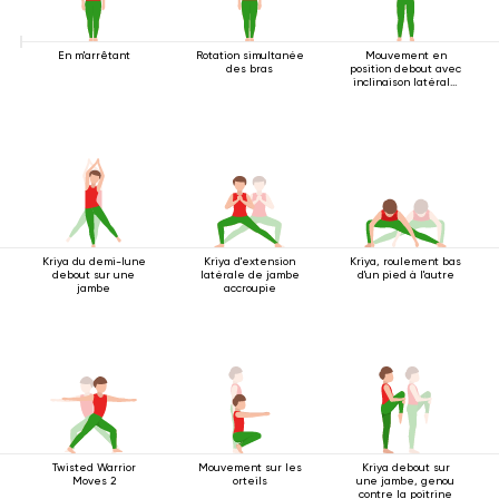
En m'arrêtant
Rotation simultanée
Mouvement en
des bras
position debout avec
inclinaison latérale
2
Kriya du demi-lune
Kriya d'extension
Kriya, roulement bas
debout sur une
latérale de jambe
d'un pied à l'autre
jambe
accroupie
Twisted Warrior
Mouvement sur les
Kriya debout sur
Moves 2
orteils
une jambe, genou
contre la poitrine