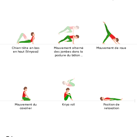
Chien tête en bas
Mouvement alterné
Mouvement de roue
en haut (Vinyasa)
des jambes dans la
posture du bâton à
quatre pattes
Mouvement du
Kriya roll
Position de
cavalier
relaxation