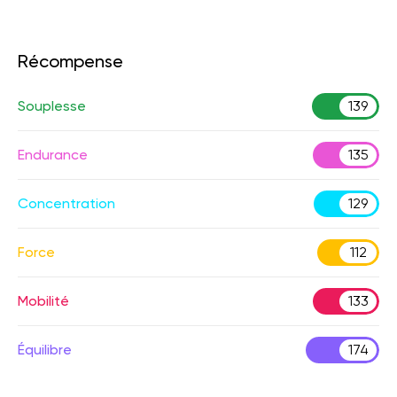
Récompense
Souplesse
139
Endurance
135
Concentration
129
Force
112
Mobilité
133
Équilibre
174