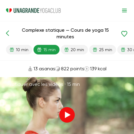
Complexe statique — Cours de yoga 15
Leçons prêtes
Énergie
minutes
10 min
15 min
20 min
25 min
30 
13 asanas
822 points
139 kcal
Pratiquer avec les vidéos ·
15 min