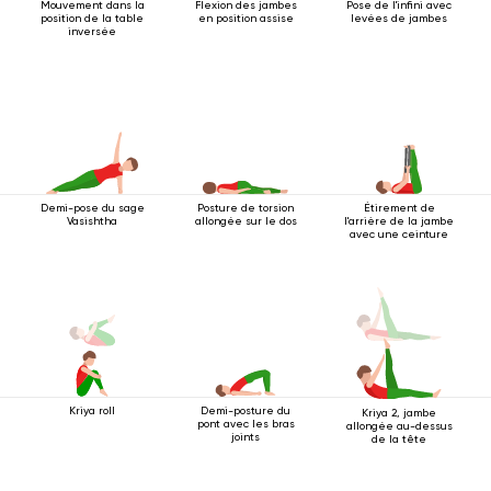
Mouvement dans la
Flexion des jambes
Pose de l'infini avec
position de la table
en position assise
levées de jambes
inversée
Demi-pose du sage
Posture de torsion
Étirement de
Vasishtha
allongée sur le dos
l'arrière de la jambe
avec une ceinture
Kriya roll
Demi-posture du
Kriya 2, jambe
pont avec les bras
allongée au-dessus
joints
de la tête