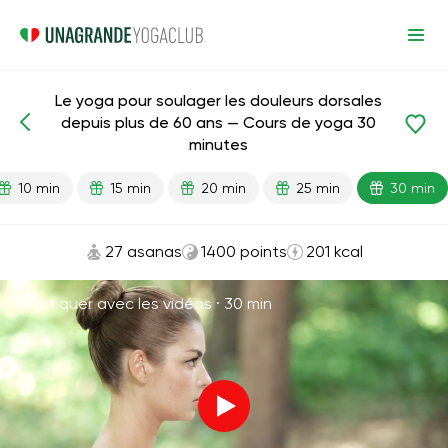
Le yoga pour soulager les douleurs dorsales
depuis plus de 60 ans — Cours de yoga 30
Leçons prêtes
Âge
minutes
10 min
15 min
20 min
25 min
30 min
27 asanas
1400 points
201 kcal
Pratiquer avec les vidéos ·
30 min