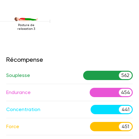
Posture de
relaxation 3
Récompense
Souplesse
562
Endurance
454
Concentration
441
Force
451