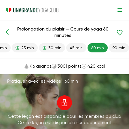
Prolongation du plaisir — Cours de yoga 60
Leçons prêtes
Sexe
Énergie
minutes
 min
25 min
30 min
45 min
60 min
90 min
46 asanas
3001 points
420 kcal
Pratiquer avec les vidéos ·
60 min
Cette leçon est disponible pour les membres du club
Cette leçon est disponible sur abonnement