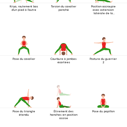
Kriya, roulement bas
Torsion du cavalier
Position accroupie
d'un pied à l'autre
penché
avec extension
latérale de la
jambe
Pose du cavalier
Courbure à jambes
Posture du guerrier
écartées
2
Pose du triangle
Étirement des
Pose du papillon
étendu
hanches en position
assise