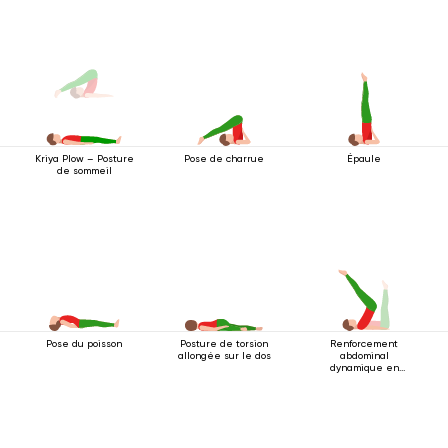
Pose de charrue
Épaule
Kriya Plow – Posture
de sommeil
Pose du poisson
Posture de torsion
Renforcement
allongée sur le dos
abdominal
dynamique en
position couchée