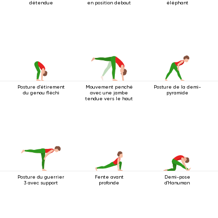
détendue
en position debout
éléphant
Posture d'étirement
Mouvement penché
Posture de la demi-
du genou fléchi
avec une jambe
pyramide
tendue vers le haut
Posture du guerrier
Fente avant
Demi-pose
3 avec support
profonde
d'Hanuman