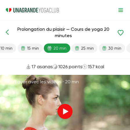
Prolongation du plaisir — Cours de yoga 20
Leçons prêtes
Sexe
Énergie
minutes
10 min
15 min
20 min
25 min
30 min
17 asanas
1026 points
157 kcal
Pratiquer avec les vidéos ·
20 min