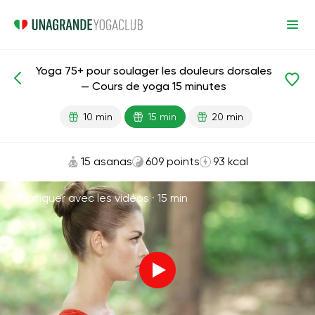
Yoga 75+ pour soulager les douleurs dorsales
Leçons prêtes
Âge
— Cours de yoga 15 minutes
10 min
15 min
20 min
15 asanas
609 points
93 kcal
Pratiquer avec les vidéos ·
15 min