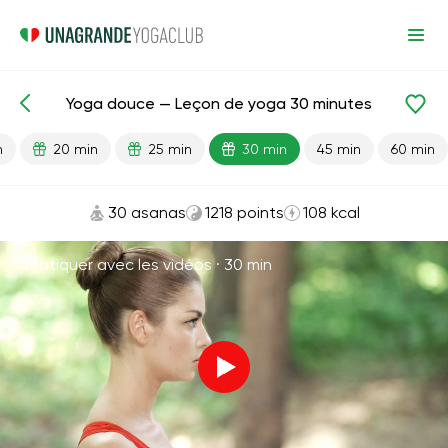
Yoga douce — Leçon de yoga 30 minutes
Leçons prêtes
Début
Flexibilité
n
20 min
25 min
30 min
45 min
60 min
30 asanas
1218 points
108 kcal
Pratiquer avec les vidéos ·
30 min