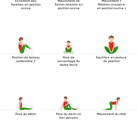
Étirement des
Mouvement de
Mouvement «
hanches en position
flexion latérale en
Rotation circulaire
assise
position assise
en position assise »
Position de bateau
Pose de
Équilibre en posture
confortable 2
verrouillage du
du papillon
coude facile
Pose du bâton
Pose du demi-roi
Mouvement du chat
des poissons