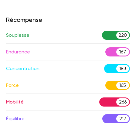
Récompense
Souplesse
220
Endurance
167
Concentration
183
Force
165
Mobilité
266
Équilibre
217