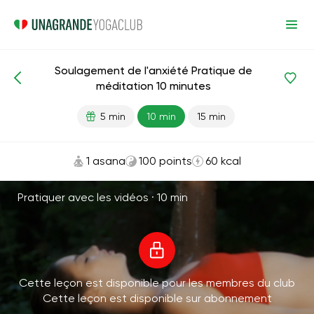
Soulagement de l'anxiété Pratique de
Méditations et respiration
Relaxation
Anti-stress
méditation 10 minutes
5 min
10 min
15 min
1 asana
100 points
60 kcal
Pratiquer avec les vidéos ·
10 min
Cette leçon est disponible pour les membres du club
Cette leçon est disponible sur abonnement