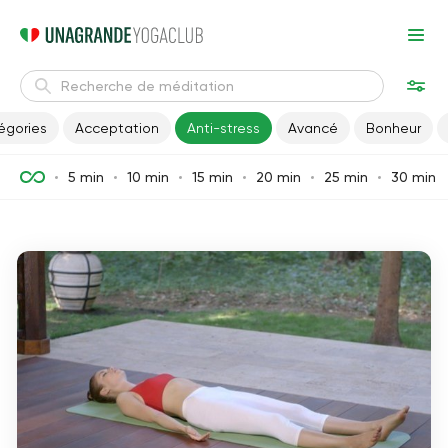
égories
Acceptation
Anti-stress
Avancé
Bonheur
5 min
10 min
15 min
20 min
25 min
30 min