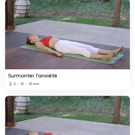
Surmonter l'anxiété
5
10
15
min