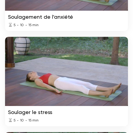
Soulagement de l'anxiété
5
10
15
min
Soulager le stress
5
10
15
min