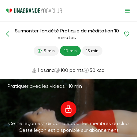
Surmonter l'anxiété Pratique de méditation 10
Méditations et respiration
Anti-stress
minutes
5 min
10 min
15 min
1 asana
100 points
50 kcal
Pratiquer avec les vidéos ·
10 min
Cette leçon est disponible pour les membres du club
Cette leçon est disponible sur abonnement