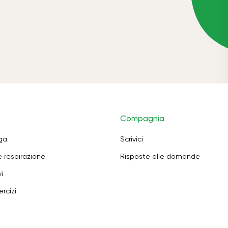
Compagnia
oga
Scrivici
e respirazione
Risposte alle domande
i
rcizi