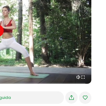
volo dell'anima
01:44
pace interiore
01:27
sogni mattutini
01:34
freschezza della foresta
05:00
Voce dell'istruttore
pioggia estiva
02:00
silenzio di montagna
02:00
brezza marina
02:00
la voce del vento
02:00
foresta di primavera
02:00
guida